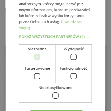
identyfikując, pisząc na adres
direccion@grupotarraco.com
.
analitycznym, którzy mogą łączyć je z
Więcej informacji można znaleźć w naszej Polityce prywatności.
Czy chcesz otrzymywać informacje handlowe (telefonicznie i/lub pocztą
innymi informacjami, które im przekazałeś
elektroniczną):
lub które zebrali w wyniku korzystania
Alternative:
przez Ciebie z ich usług.
Dowiedz się
Inne kwalifikacje
więcej
POKAŻ WSZYSTKICH PARTNERÓW
(4) →
ZDROWIE I URODA
Niezbędne
Wydajność
Targetowanie
Funkcjonalność
Niesklasyfikowane