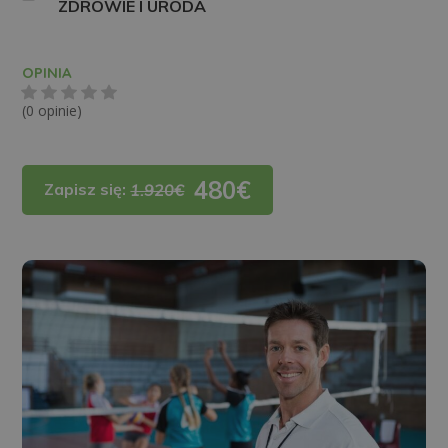
ZDROWIE I URODA
OPINIA
(0 opinie)
480€
Zapisz się:
1.920€