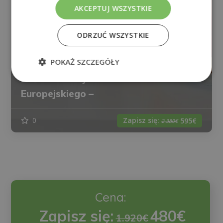
AKCEPTUJ WSZYSTKIE
ODRZUĆ WSZYSTKIE
Magister Dietoterapia I
POKAŻ SZCZEGÓŁY
Opracowywanie Diet – Dyplom
Poświadczony Przez Notariusza
Europejskiego –
Zapisz się:
0
595€
2.380€
Cena:
Zapisz się:
480€
1.920€