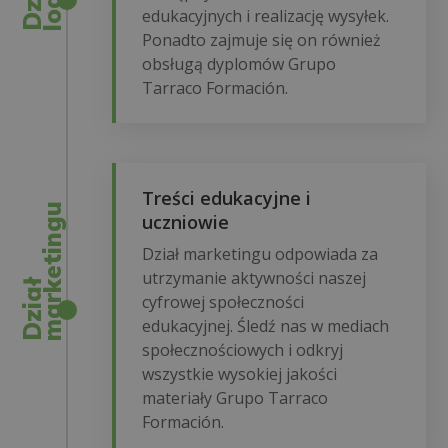
edukacyjnych i realizację wysyłek.
Ponadto zajmuje się on również
obsługą dyplomów Grupo
Tarraco Formación.
Treści edukacyjne i
u
uczniowie
Dział marketingu odpowiada za
utrzymanie aktywności naszej
D
z
i
a
ł
m
a
r
k
e
t
i
n
g
cyfrowej społeczności
edukacyjnej. Śledź nas w mediach
społecznościowych i odkryj
wszystkie wysokiej jakości
materiały Grupo Tarraco
Formación.