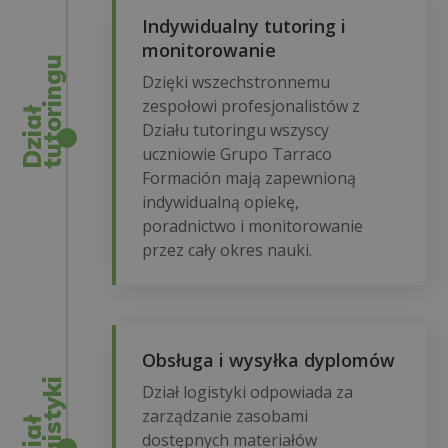
Indywidualny tutoring i
monitorowanie
u
Dzięki wszechstronnemu
zespołowi profesjonalistów z
D
z
i
a
ł
t
u
t
o
r
i
n
g
Działu tutoringu wszyscy
uczniowie Grupo Tarraco
Formación mają zapewnioną
indywidualną opiekę,
poradnictwo i monitorowanie
przez cały okres nauki.
Obsługa i wysyłka dyplomów
i
Dział logistyki odpowiada za
zarządzanie zasobami
D
z
i
a
ł
l
o
g
i
s
t
y
k
dostępnych materiałów