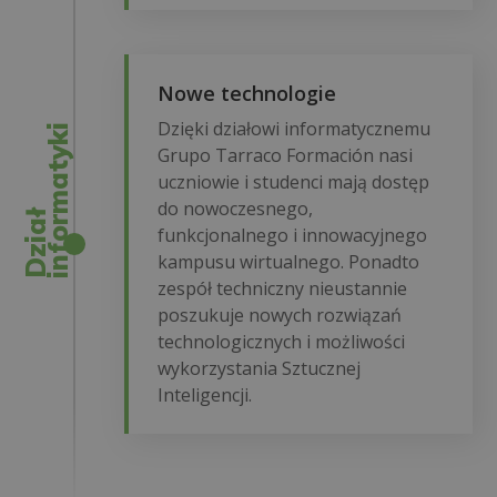
Nowe technologie
Dzięki działowi informatycznemu
i
Grupo Tarraco Formación nasi
uczniowie i studenci mają dostęp
do nowoczesnego,
D
z
i
a
ł
i
n
f
o
r
m
a
t
y
k
funkcjonalnego i innowacyjnego
kampusu wirtualnego. Ponadto
zespół techniczny nieustannie
poszukuje nowych rozwiązań
technologicznych i możliwości
wykorzystania Sztucznej
Inteligencji.