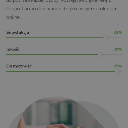
do potrzeb każdej osoby. Rozwijaj swoją karierę z
Grupo Tarraco Formación dzięki naszym szkoleniom
online.
Satysfakcja
85
%
Jakość
80
%
Elastyczność
95
%