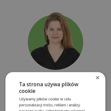
Edina Hajnal
×
Ta strona używa plików
Marketing i komunikacja
cookie
CFGS z zakresu marketingu i reklamy
Używamy plików cookie w celu
CFGS z zakresu oświetlenia, rejestracji i obróbki obrazu
personalizacji treści, reklam i analizy
naszego ruchu. Udostępniamy również