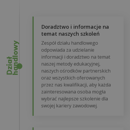
Doradztwo i informacje na
temat naszych szkoleń
Zespół działu handlowego
y
odpowiada za udzielanie
informacji i doradztwo na temat
D
z
i
a
ł
h
a
n
d
l
o
w
naszej metody edukacyjnej,
naszych ośrodków partnerskich
oraz wszystkich oferowanych
przez nas kwalifikacji, aby każda
zainteresowana osoba mogła
wybrać najlepsze szkolenie dla
swojej kariery zawodowej.