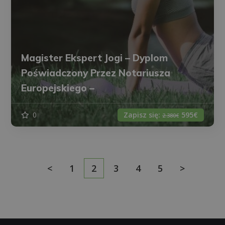
Magister Ekspert Jogi – Dyplom
Poświadczony Przez Notariusza
Europejskiego –
0
Zapisz się:
595€
2.380€
<
1
2
3
4
5
>