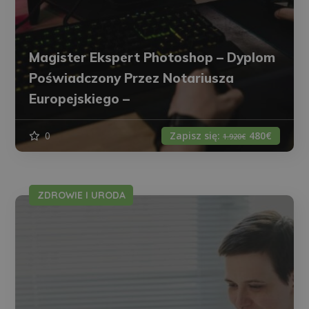
Magister Ekspert Photoshop – Dyplom
Poświadczony Przez Notariusza
Europejskiego –
0
Zapisz się:
480€
1.920€
ZDROWIE I URODA