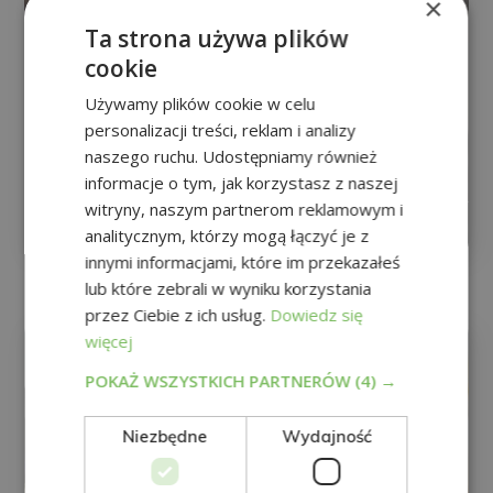
×
Ta strona używa plików
cookie
Używamy plików cookie w celu
personalizacji treści, reklam i analizy
naszego ruchu. Udostępniamy również
Magister Ekspert Coaching Osobisty
informacje o tym, jak korzystasz z naszej
witryny, naszym partnerom reklamowym i
0
Zapisz się:
480€
1.920€
analitycznym, którzy mogą łączyć je z
innymi informacjami, które im przekazałeś
lub które zebrali w wyniku korzystania
przez Ciebie z ich usług.
Dowiedz się
ŻYWIENIE I DIETETYKA
więcej
POKAŻ WSZYSTKICH PARTNERÓW
(4) →
Niezbędne
Wydajność