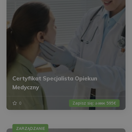
Certyfikat Specjalista Opiekun
Medyczny
0
Zapisz się:
595€
2.380€
ZARZĄDZANIE