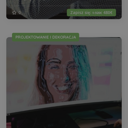
0
Zapisz się:
480€
1.920€
PROJEKTOWANIE I DEKORACJA