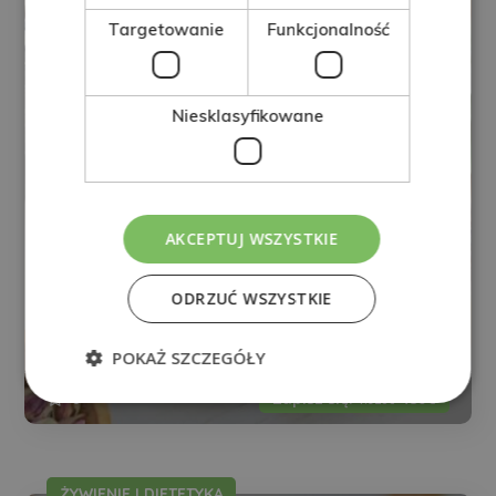
Targetowanie
Funkcjonalność
Niesklasyfikowane
AKCEPTUJ WSZYSTKIE
ODRZUĆ WSZYSTKIE
Magister Ekspert Naturopatii
POKAŻ SZCZEGÓŁY
0
Zapisz się:
480€
1.920€
ŻYWIENIE I DIETETYKA