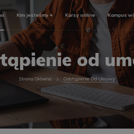
na
Kim jesteśmy
Kursy online
Kampus wi
tąpienie od u
Strona Główna
Odstąpienie Od Umowy