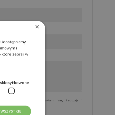
×
u. Udostępniamy
klamowym i
b które zebrali w
esklasyfikowane
 Pineda, Tarragona.
związanych z oferowanymi produktami i innymi rodzajami
 WSZYSTKIE