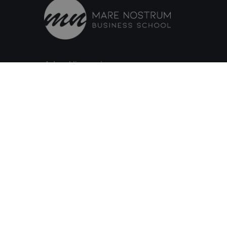
Adres Hiszpania:
C/ Amadeu Vives, 5,
Bloque 1 - Bajo C
43481, La Pineda, Tarragona
Adres Włochy:
Via Isonzo, 67
40033, Casalecchio di Reno, Bologna
Email:
info@szkolamarenostrum.pl
Telefon: