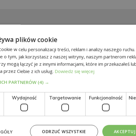
żywa plików cookie
okie w celu personalizacji treści, reklam i analizy naszego ruch
je o tym, jak korzystasz z naszej witryny, naszym partnerom re
rzy mogą łączyć je z innymi informacjami, które im przekazałeś lu
a przez Ciebie z ich usług.
Dowiedz się więcej
KICH PARTNERÓW
(4) →
Wydajność
Targetowanie
Funkcjonalność
Ni
S.L., CIF: B01589969, Adres: C/ Amadeu Vives, 5, Bloque 1 - Bajo C, 43481, La
 nam przez użytkownika w celu wysyłania mu komercyjnych wiadomości e-mail 
 dotyczą.
ednio się identyfikując, pisząc na adres
direccion@grupotarraco.com
.
EGÓŁY
ODRZUĆ WSZYSTKIE
AKCEPTUJ
ości.